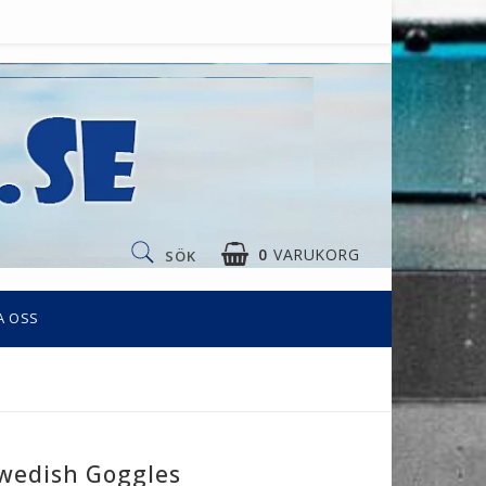
0
VARUKORG
SÖK
A OSS
DIN VARUKORG ÄR TOM
Swedish Goggles