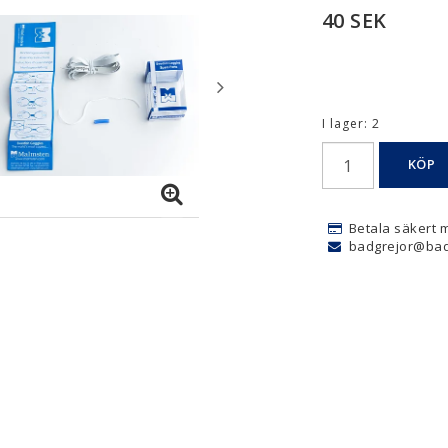
40 SEK
I lager: 2
KÖP
Betala säkert 
badgrejor@bad